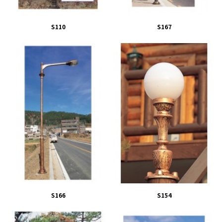
S110
S167
S166
S154