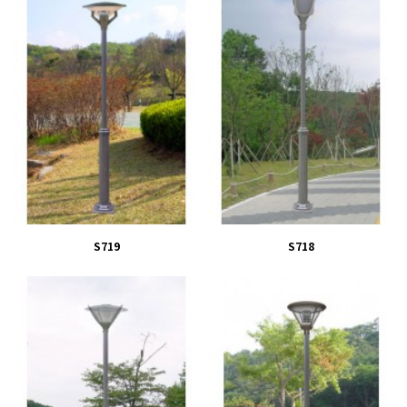
S719
S718