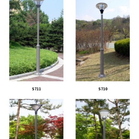
S711
S710