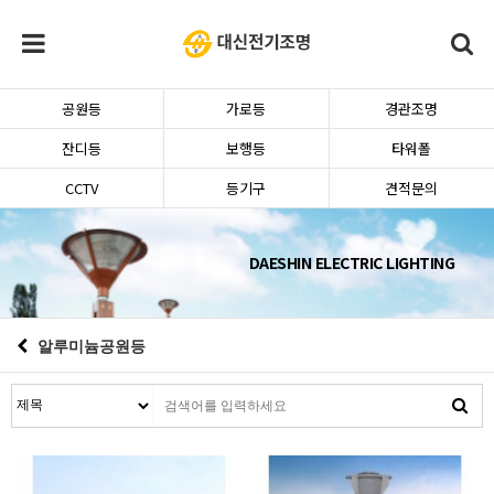
공원등
가로등
경관조명
잔디등
보행등
타워폴
CCTV
등기구
견적문의
DAESHIN ELECTRIC LIGHTING
알루미늄공원등