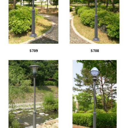
S709
S708