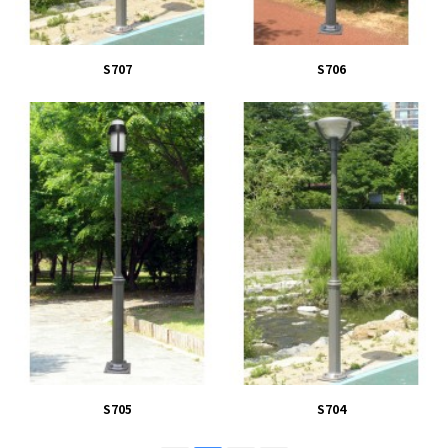
S707
S706
S705
S704