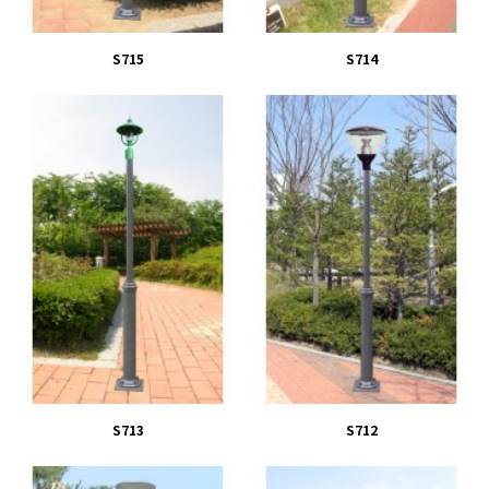
S715
S714
S713
S712