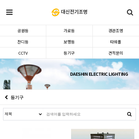
공원등
가로등
경관조명
잔디등
보행등
타워폴
CCTV
등기구
견적문의
DAESHIN ELECTRIC LIGHTING
등기구