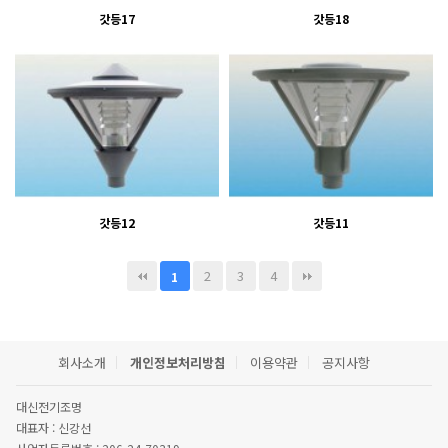
갓등17
갓등18
갓등12
갓등11
2
3
4
1
회사소개
개인정보처리방침
이용약관
공지사항
대신전기조명
대표자 : 신강선